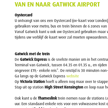
VAN EN NAAR GATWICK AIRPORT
Oystercard
U ontvangt van ons een Oystercard (ov-kaart voor Londen) t
gebruiken voor metro, bus en trein binnen de 6 zones van
Vanaf Gatwick kunt u ook uw Oystercard gebruiken maar w
tijdens uw verblijf de kaart weer zal moeten opwaarderen.
Gatwick met de trein
De
Gatwick Express
is de snelste manier om in het centr
Terminal van Gatwick, tussen 04.35 en 01.35 u., en rijden 
ongeveer £19,- enkele reis*. De reistijd is 30 minuten non-
Ga langs op de Gatwick Express
website
Op
Victoria Station
hoeft u alleen nog maar over te stapp
Stap uit op station
High Street Kensington
en loop naar he
Ook kunt u de
Thameslink
trein nemen naar de stations 
uur. Een standaard enkele reis voor een volwassene kost 