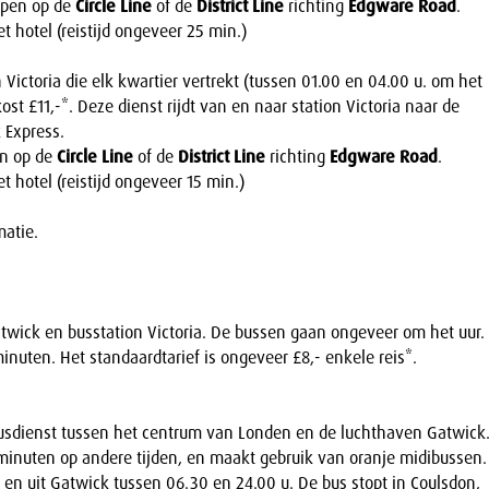
ppen op de
Circle Line
of de
District Line
richting
Edgware Road
.
t hotel (reistijd ongeveer 25 min.)
Victoria die elk kwartier vertrekt (tussen 01.00 en 04.00 u. om het
ost £11,-*. Deze dienst rijdt van en naar station Victoria naar de
 Express.
en op de
Circle Line
of de
District Line
richting
Edgware Road
.
t hotel (reistijd ongeveer 15 min.)
atie.
twick en busstation Victoria. De bussen gaan ongeveer om het uur.
minuten. Het standaardtarief is ongeveer £8,- enkele reis*.
usdienst tussen het centrum van Londen en de luchthaven Gatwick
minuten op andere tijden, en maakt gebruik van oranje midibussen.
en uit Gatwick tussen 06.30 en 24.00 u. De bus stopt in Coulsdon,