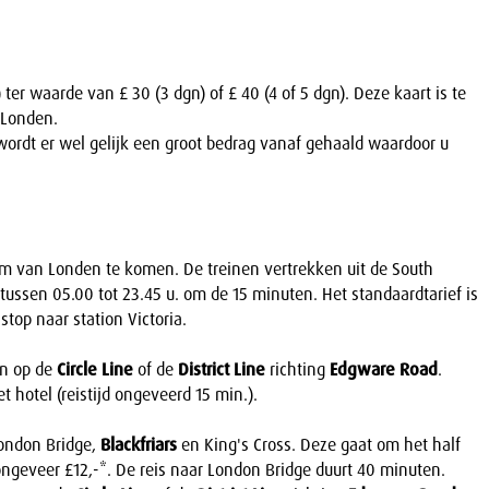
er waarde van £ 30 (3 dgn) of £ 40 (4 of 5 dgn). Deze kaart is te
 Londen.
ordt er wel gelijk een groot bedrag vanaf gehaald waardoor u
um van Londen te komen. De treinen vertrekken uit de South
tussen 05.00 tot 23.45 u. om de 15 minuten. Het standaardtarief is
stop naar station Victoria.
en op de
Circle Line
of de
District Line
richting
Edgware Road
.
t hotel (reistijd ongeveerd 15 min.).
London Bridge,
Blackfriars
en King's Cross. Deze gaat om het half
ongeveer £12,-*. De reis naar London Bridge duurt 40 minuten.