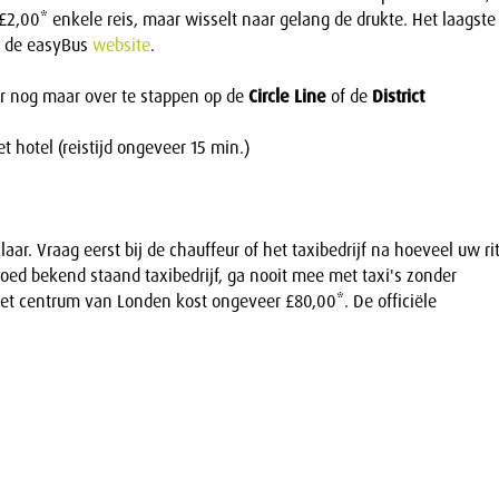
 £2,00* enkele reis, maar wisselt naar gelang de drukte. Het laagste
op de easyBus
website
.
er nog maar over te stappen op de
Circle Line
of de
District
t hotel (reistijd ongeveer 15 min.)
laar. Vraag eerst bij de chauffeur of het taxibedrijf na hoeveel uw ri
goed bekend staand taxibedrijf, ga nooit mee met taxi's zonder
het centrum van Londen kost ongeveer £80,00*. De officiële