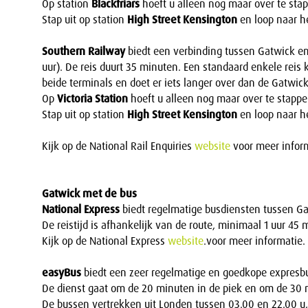
Op station
Blackfriars
hoeft u alleen nog maar over te sta
Stap uit op station
High Street Kensington
en loop naar he
Southern Railway
biedt een verbinding tussen Gatwick en 
uur). De reis duurt 35 minuten. Een standaard enkele reis k
beide terminals en doet er iets langer over dan de Gatwick
Op
Victoria Station
hoeft u alleen nog maar over te stapp
Stap uit op station
High Street Kensington
en loop naar he
Kijk op de National Rail Enquiries
website
voor meer inform
Gatwick met de bus
National Express
biedt regelmatige busdiensten tussen Ga
De reistijd is afhankelijk van de route, minimaal 1 uur 45 
Kijk op de National Express
website
.voor meer informatie.
easyBus
biedt een zeer regelmatige en goedkope expresb
De dienst gaat om de 20 minuten in de piek en om de 30 
De bussen vertrekken uit Londen tussen 03.00 en 22.00 u, 