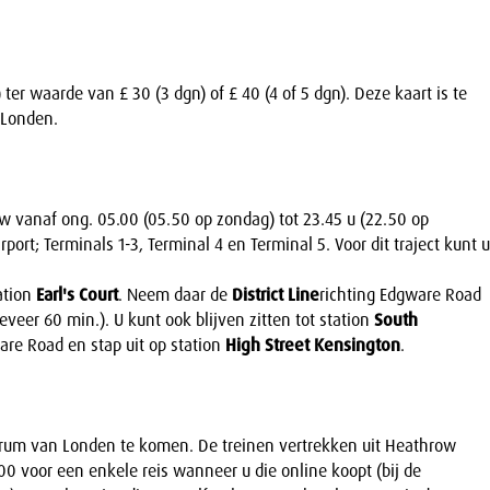
er waarde van £ 30 (3 dgn) of £ 40 (4 of 5 dgn). Deze kaart is te
 Londen.
 vanaf ong. 05.00 (05.50 op zondag) tot 23.45 u (22.50 op
port; Terminals 1-3, Terminal 4 en Terminal 5. Voor dit traject kunt u
ation
Earl's Court
. Neem daar de
District Line
richting Edgware Road
geveer 60 min.). U kunt ook blijven zitten tot station
South
are Road en stap uit op station
High Street Kensington
.
trum van Londen te komen. De treinen vertrekken uit Heathrow
00 voor een enkele reis wanneer u die online koopt (bij de