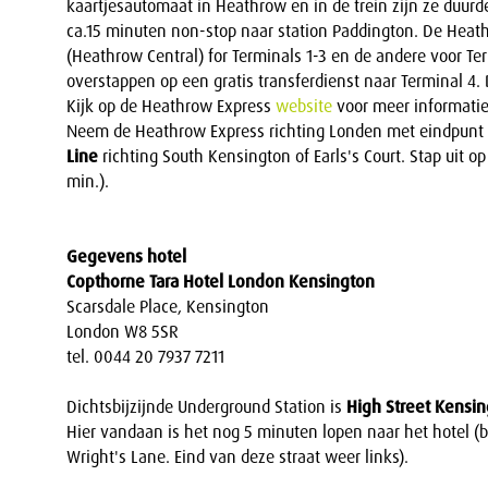
kaartjesautomaat in Heathrow en in de trein zijn ze duurder
ca.15 minuten non-stop naar station Paddington. De Heath
(Heathrow Central) for Terminals 1-3 en de andere voor Te
overstappen op een gratis transferdienst naar Terminal 4. 
Kijk op de Heathrow Express
website
voor meer informatie
Neem de Heathrow Express richting Londen met eindpunt S
Line
richting South Kensington of Earls's Court. Stap uit o
min.).
Gegevens hotel
Copthorne Tara Hotel London Kensington
Scarsdale Place, Kensington
London W8 5SR
tel. 0044 20 7937 7211
Dichtsbijzijnde Underground Station is
High Street Kensi
Hier vandaan is het nog 5 minuten lopen naar het hotel (bi
Wright's Lane. Eind van deze straat weer links).