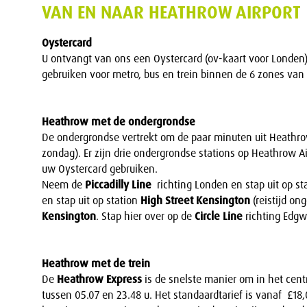
VAN EN NAAR HEATHROW AIRPORT
Oystercard
U ontvangt van ons een Oystercard (ov-kaart voor Londen) t
gebruiken voor metro, bus en trein binnen de 6 zones van
Heathrow met de ondergrondse
De ondergrondse vertrekt om de paar minuten uit Heathrow
zondag). Er zijn drie ondergrondse stations op Heathrow Air
uw Oystercard gebruiken.
Neem de
Piccadilly Line
richting Londen en stap uit op st
en stap uit op station
High Street Kensington
(reistijd on
Kensington
. Stap hier over op de
Circle Line
richting Edgw
Heathrow met de trein
De
Heathrow Express
is de snelste manier om in het cen
tussen 05.07 en 23.48 u. Het standaardtarief is vanaf £18,