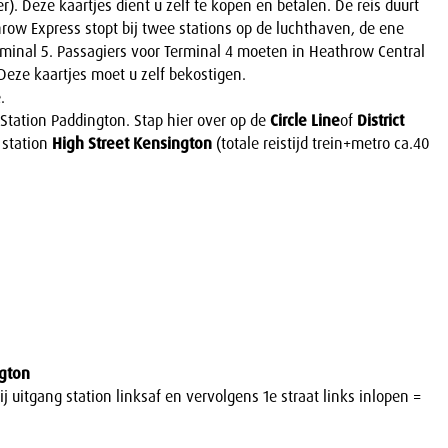
). Deze kaartjes dient u zelf te kopen en betalen. De reis duurt
row Express stopt bij twee stations op de luchthaven, de ene
rminal 5. Passagiers voor Terminal 4 moeten in Heathrow Central
Deze kaartjes moet u zelf bekostigen.
.
tation Paddington. Stap hier over op de
Circle Line
of
District
p station
High Street Kensington
(totale reistijd trein+metro ca.40
ngton
j uitgang station linksaf en vervolgens 1e straat links inlopen =